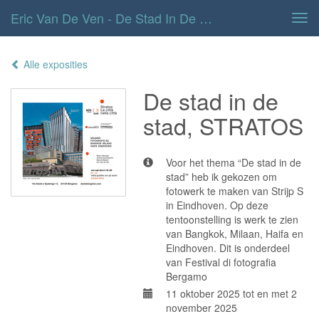
Eric Van De Ven - De Stad In De Stad, STRATOS
Tog
navi
Alle exposities
De stad in de
stad, STRATOS
Voor het thema “De stad in de
stad” heb ik gekozen om
fotowerk te maken van Strijp S
in Eindhoven. Op deze
tentoonstelling is werk te zien
van Bangkok, Milaan, Haifa en
Eindhoven. Dit is onderdeel
van Festival di fotografia
Bergamo
11 oktober 2025 tot en met 2
november 2025