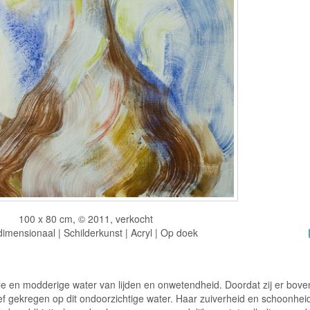
100 x 80 cm, © 2011, verkocht
imensionaal | Schilderkunst | Acryl | Op doek
bele en modderige water van lijden en onwetendheid. Doordat zij er bove
tief gekregen op dit ondoorzichtige water. Haar zuiverheid en schoonheid