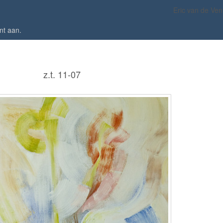
Eric van de Ven
nt aan
.
z.t. 11-07