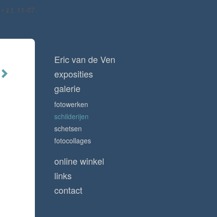
z.t. 11-07
Eric van de Ven
exposities
galerie
fotowerken
schilderijen
schetsen
fotocollages
online winkel
links
contact