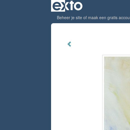
Beheer je site
of
maak een gratis accou