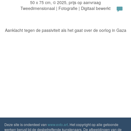
50 x 75 cm, © 2025, prijs op aanvraag
Tweedimensionaal | Fotografie | Digitaal bewerkt
Aanklacht tegen de passiviteit als het gaat over de oorlog in Gaza
Deze site is onderdeel van
www.exto.art
. Het copyright op alle getoonde
werken berust bij de desbetreffende kunstenaars. De afbeeldingen van de