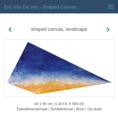
Eric Van De Ven - Shaped Canvas, Landscape
Tog
navi
shaped canvas, landscape
40 x 80 cm, © 2019, € 500,00
Tweedimensionaal | Schilderkunst | Acryl | Op doek