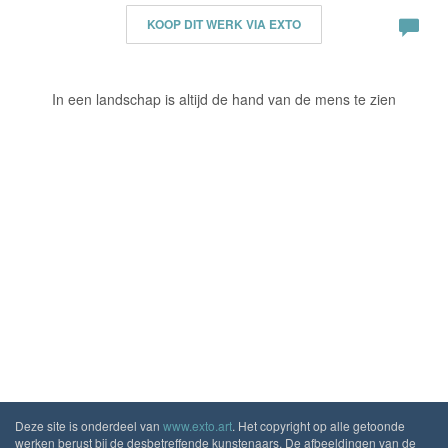
KOOP DIT WERK VIA EXTO
In een landschap is altijd de hand van de mens te zien
Deze site is onderdeel van
www.exto.art
. Het copyright op alle getoonde
werken berust bij de desbetreffende kunstenaars. De afbeeldingen van de