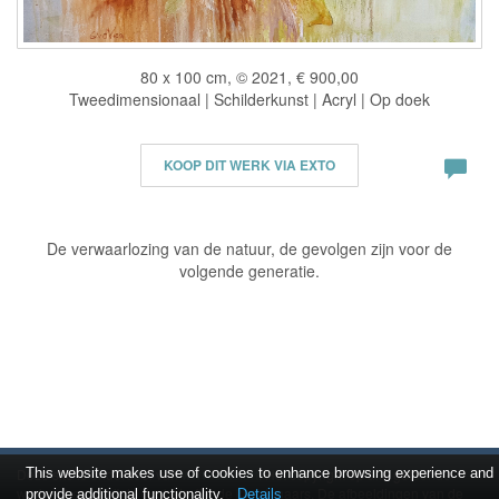
80 x 100 cm, © 2021, € 900,00
Tweedimensionaal | Schilderkunst | Acryl | Op doek
KOOP DIT WERK VIA EXTO
De verwaarlozing van de natuur, de gevolgen zijn voor de
volgende generatie.
Deze site is onderdeel van
This website makes use of cookies to enhance browsing experience and
www.exto.art
. Het copyright op alle getoonde
werken berust bij de desbetreffende kunstenaars. De afbeeldingen van de
provide additional functionality.
Details