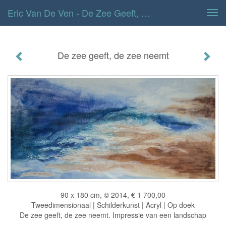
Eric Van De Ven - De Zee Geeft, De Zee Neemt
Tog
navi
De zee geeft, de zee neemt
90 x 180 cm, © 2014, € 1 700,00
Tweedimensionaal | Schilderkunst | Acryl | Op doek
De zee geeft, de zee neemt. Impressie van een landschap