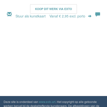
KOOP DIT WERK VIA EXTO
Stuur als kunstkaart
Vanaf € 2,95 excl. porto
Deze site is onderdeel van
www.exto.art
. Het copyright op alle getoonde
werken berust bij de desbetreffende kunstenaars. De afbeeldingen van de