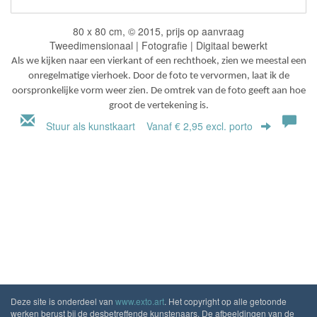
80 x 80 cm, © 2015, prijs op aanvraag
Tweedimensionaal | Fotografie | Digitaal bewerkt
Als we kijken naar een vierkant of een rechthoek, zien we meestal een
onregelmatige vierhoek. Door de foto te vervormen, laat ik de
oorspronkelijke vorm weer zien. De omtrek van de foto geeft aan hoe
groot de vertekening is.
Stuur als kunstkaart
Vanaf € 2,95 excl. porto
Deze site is onderdeel van
www.exto.art
. Het copyright op alle getoonde
werken berust bij de desbetreffende kunstenaars. De afbeeldingen van de