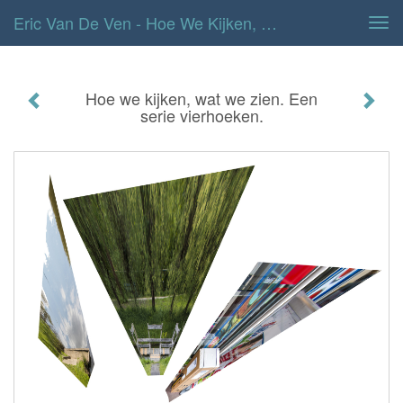
Eric Van De Ven - Hoe We Kijken, Wat We Zien. Een Serie Vierhoeken.
Tog
navi
Hoe we kijken, wat we zien. Een
serie vierhoeken.