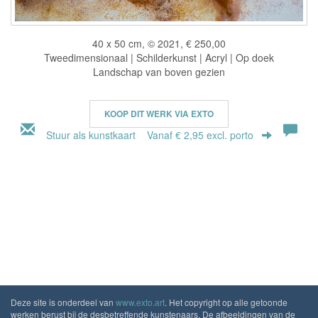
40 x 50 cm, © 2021, € 250,00
Tweedimensionaal | Schilderkunst | Acryl | Op doek
Landschap van boven gezien
KOOP DIT WERK VIA EXTO
Stuur als kunstkaart
Vanaf € 2,95 excl. porto
Deze site is onderdeel van
www.exto.art
. Het copyright op alle getoonde
werken berust bij de desbetreffende kunstenaars. De afbeeldingen van de